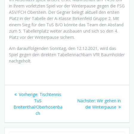
in ihrem vorletzten Spiel vor der Winterpause gegen die FSG
ASV/FCH Oberstein. Der Gegner belegt aktuell den ersten
Platz in der Tabelle der A-Klasse Birkenfeld Gruppe 2. Mit
einem Sieg für den TuS B/O könnte das Team den Abstand
zum 5. Tabellenplatz weiter ausbauen und sich so den 4.
Platz vor der Winterpause sichern.
Am darauffolgenden Sonntag, den 12.12.2021, wird das
Spiel gegen den direkten Tabellennachbarn VfR Baumholder
nachgeholt.
Beitragsnavigation
Vorheriger
Vorherige:
Tischtennis
Beitrag:
Nächster
TuS
Nächster:
Wir gehen in
Beitrag:
Breitenthal/Oberhosenba
die Winterpause
ch