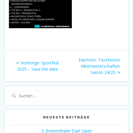
Beitragsnavigation
Nächster
Nächster:
Tischtennis
Vorheriger
Vorherige:
Sportfest
Beitrag:
Minimeisterschaften
Beitrag:
2025 – Save the date
Saison 24/25
Suchen
nach:
NEUESTE BEITRÄGE
3. Breitenthaler Dart Open