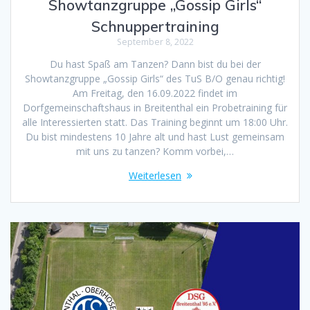
Showtanzgruppe „Gossip Girls“
Schnuppertraining
September 8, 2022
Du hast Spaß am Tanzen? Dann bist du bei der
Showtanzgruppe „Gossip Girls“ des TuS B/O genau richtig!
Am Freitag, den 16.09.2022 findet im
Dorfgemeinschaftshaus in Breitenthal ein Probetraining für
alle Interessierten statt. Das Training beginnt um 18:00 Uhr.
Du bist mindestens 10 Jahre alt und hast Lust gemeinsam
mit uns zu tanzen? Komm vorbei,…
Weiterlesen