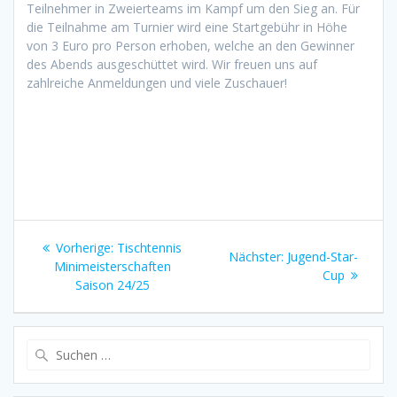
Teilnehmer in Zweierteams im Kampf um den Sieg an. Für
die Teilnahme am Turnier wird eine Startgebühr in Höhe
von 3 Euro pro Person erhoben, welche an den Gewinner
des Abends ausgeschüttet wird. Wir freuen uns auf
zahlreiche Anmeldungen und viele Zuschauer!
Beitragsnavigation
Vorheriger
Vorherige:
Tischtennis
Nächster
Nächster:
Jugend-Star-
Beitrag:
Minimeisterschaften
Beitrag:
Cup
Saison 24/25
Suchen
nach: