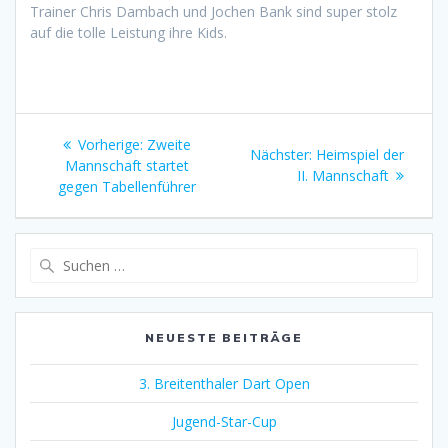
Trainer Chris Dambach und Jochen Bank sind super stolz
auf die tolle Leistung ihre Kids.
Beitragsnavigation
Vorheriger
Vorherige:
Zweite
Nächster
Nächster:
Heimspiel der
Beitrag:
Mannschaft startet
Beitrag:
II. Mannschaft
gegen Tabellenführer
Suchen
nach:
NEUESTE BEITRÄGE
3. Breitenthaler Dart Open
Jugend-Star-Cup