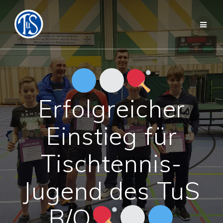
Zum
Inhalt
springen
Erfolgreicher
Einstieg für
Tischtennis-
Jugend des TuS
B/O